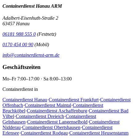
Containerdienst Hanau ARM
Adalbert-Eisenhuth-Straße 2
63457 Hanau
06181 988 555 0
(Festnetz)
0170 454 00 90
(Mobil)
info@containerdienst-arm.de
Geschäftszeiten
Mo–Fr 7:00–17:00 · Sa 8:00–13:00
Containerdienst in
Containerdienst Hanau
·
Containerdienst Frankfurt
·
Containerdienst
Offenbach
·
Containerdienst Maintal
·
Containerdienst
Bruchköbel
·
Containerdienst Aschaffenburg
·
Containerdienst Bad
Vilbel
·
Containerdienst Dreieich
·
Containerdienst
Gelnhausen
·
Containerdienst Langenselbold
·
Containerdienst
Nidderau
·
Containerdienst Obertshausen
·
Containerdienst
Erlensee
·
Containerdienst Rodgau
·
Containerdienst Heusenstamm