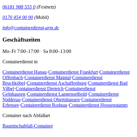
06181 988 555 0
(Festnetz)
0170 454 00 90
(Mobil)
info@containerdienst-arm.de
Geschäftszeiten
Mo–Fr 7:00–17:00 · Sa 8:00–13:00
Containerdienst in
Containerdienst Hanau
·
Containerdienst Frankfurt
·
Containerdienst
Offenbach
·
Containerdienst Maintal
·
Containerdienst
Bruchköbel
·
Containerdienst Aschaffenburg
·
Containerdienst Bad
Vilbel
·
Containerdienst Dreieich
·
Containerdienst
Gelnhausen
·
Containerdienst Langenselbold
·
Containerdienst
Nidderau
·
Containerdienst Obertshausen
·
Containerdienst
Erlensee
·
Containerdienst Rodgau
·
Containerdienst Heusenstamm
Container nach Abfallart
Baumischabfall-Container