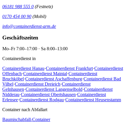
06181 988 555 0
(Festnetz)
0170 454 00 90
(Mobil)
info@containerdienst-arm.de
Geschäftszeiten
Mo–Fr 7:00–17:00 · Sa 8:00–13:00
Containerdienst in
Containerdienst Hanau
·
Containerdienst Frankfurt
·
Containerdienst
Offenbach
·
Containerdienst Maintal
·
Containerdienst
Bruchköbel
·
Containerdienst Aschaffenburg
·
Containerdienst Bad
Vilbel
·
Containerdienst Dreieich
·
Containerdienst
Gelnhausen
·
Containerdienst Langenselbold
·
Containerdienst
Nidderau
·
Containerdienst Obertshausen
·
Containerdienst
Erlensee
·
Containerdienst Rodgau
·
Containerdienst Heusenstamm
Container nach Abfallart
Baumischabfall-Container