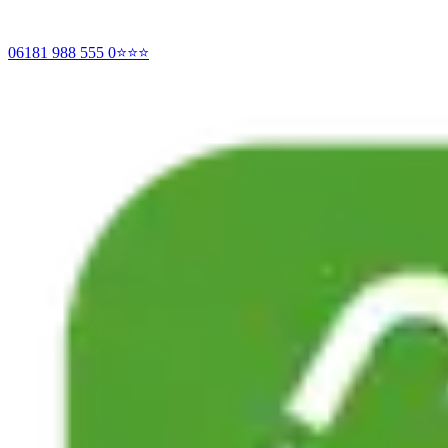
06181 988 555 0
⭐⭐⭐