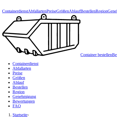
Containerdienst
Abfallarten
Preise
Größen
Ablauf
Bestellen
Region
Gene
Container bestellen
Be
Containerdienst
Abfallarten
Preise
Größen
Ablauf
Bestellen
Region
Genehmigung
Bewertungen
FAQ
Startseite
›