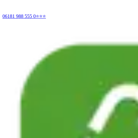
06181 988 555 0
⭐⭐⭐