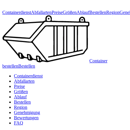
Containerdienst
Abfallarten
Preise
Größen
Ablauf
Bestellen
Region
Gene
Container
bestellen
Bestellen
Containerdienst
Abfallarten
Preise
Größen
Ablauf
Bestellen
Region
Genehmigung
Bewertungen
FAQ