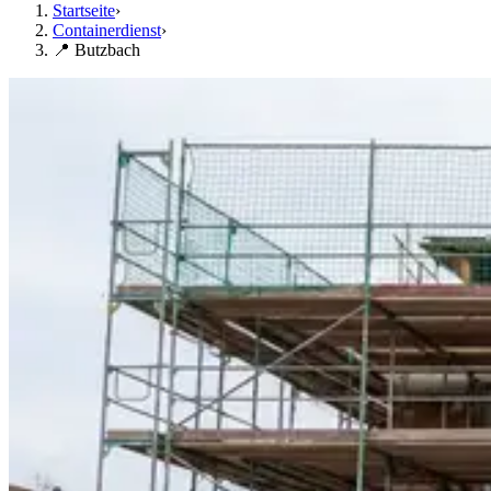
Startseite
›
Containerdienst
›
📍 Butzbach