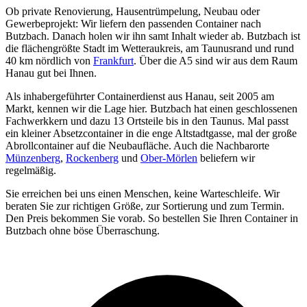
Ob private Renovierung, Hausentrümpelung, Neubau oder
Gewerbeprojekt: Wir liefern den passenden Container nach
Butzbach. Danach holen wir ihn samt Inhalt wieder ab. Butzbach ist
die flächengrößte Stadt im Wetteraukreis, am Taunusrand und rund
40 km nördlich von
Frankfurt
. Über die A5 sind wir aus dem Raum
Hanau gut bei Ihnen.
Als inhabergeführter Containerdienst aus Hanau, seit 2005 am
Markt, kennen wir die Lage hier. Butzbach hat einen geschlossenen
Fachwerkkern und dazu 13 Ortsteile bis in den Taunus. Mal passt
ein kleiner Absetzcontainer in die enge Altstadtgasse, mal der große
Abrollcontainer auf die Neubaufläche. Auch die Nachbarorte
Münzenberg
,
Rockenberg
und
Ober-Mörlen
beliefern wir
regelmäßig.
Sie erreichen bei uns einen Menschen, keine Warteschleife. Wir
beraten Sie zur richtigen Größe, zur Sortierung und zum Termin.
Den Preis bekommen Sie vorab. So bestellen Sie Ihren Container in
Butzbach ohne böse Überraschung.