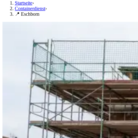
Startseite
›
Containerdienst
›
📍 Eschborn