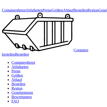
Containerdienst
Abfallarten
Preise
Größen
Ablauf
Bestellen
Region
Gene
Container
bestellen
Bestellen
Containerdienst
Abfallarten
Preise
Größen
Ablauf
Bestellen
Region
Genehmigung
Bewertungen
FAQ