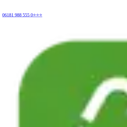
06181 988 555 0
⭐⭐⭐