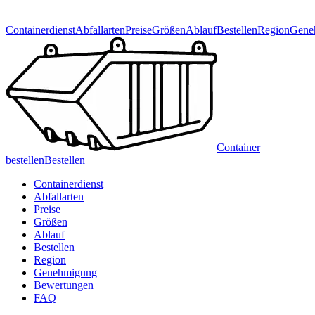
Containerdienst
Abfallarten
Preise
Größen
Ablauf
Bestellen
Region
Gene
Container
bestellen
Bestellen
Containerdienst
Abfallarten
Preise
Größen
Ablauf
Bestellen
Region
Genehmigung
Bewertungen
FAQ