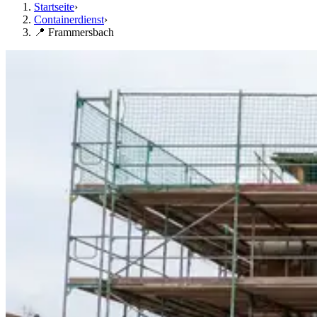
Startseite
›
Containerdienst
›
📍 Frammersbach