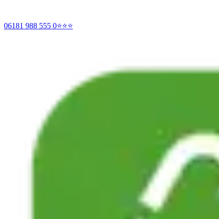
06181 988 555 0
⭐⭐⭐