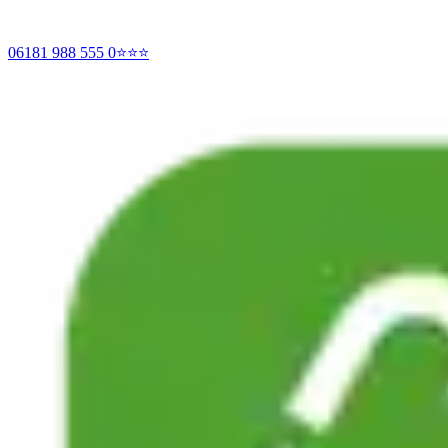
06181 988 555 0
⭐⭐⭐