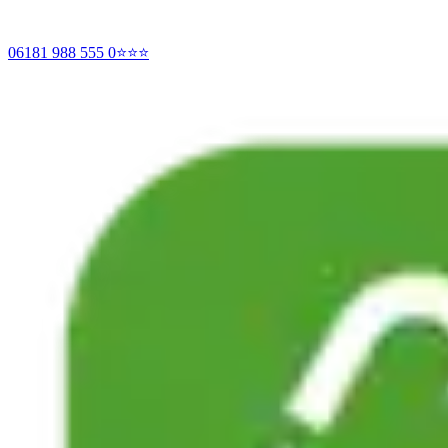
06181 988 555 0
⭐⭐⭐