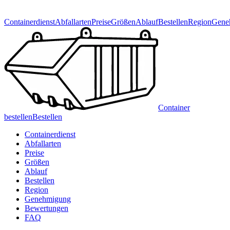
Containerdienst
Abfallarten
Preise
Größen
Ablauf
Bestellen
Region
Gene
Container
bestellen
Bestellen
Containerdienst
Abfallarten
Preise
Größen
Ablauf
Bestellen
Region
Genehmigung
Bewertungen
FAQ