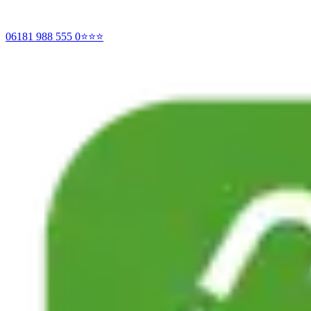
06181 988 555 0
⭐⭐⭐