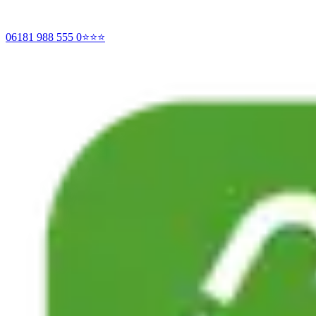
06181 988 555 0
⭐⭐⭐