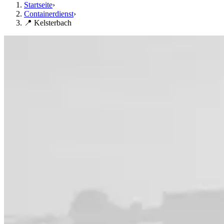
Startseite
›
Containerdienst
›
📍 Kelsterbach