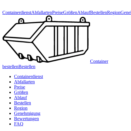
Containerdienst
Abfallarten
Preise
Größen
Ablauf
Bestellen
Region
Gene
Container
bestellen
Bestellen
Containerdienst
Abfallarten
Preise
Größen
Ablauf
Bestellen
Region
Genehmigung
Bewertungen
FAQ