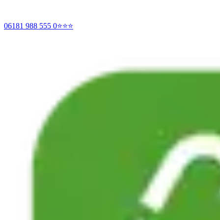
06181 988 555 0
⭐⭐⭐