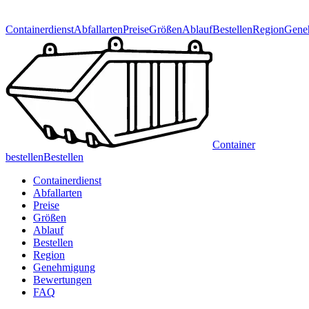
Containerdienst
Abfallarten
Preise
Größen
Ablauf
Bestellen
Region
Gene
Container
bestellen
Bestellen
Containerdienst
Abfallarten
Preise
Größen
Ablauf
Bestellen
Region
Genehmigung
Bewertungen
FAQ