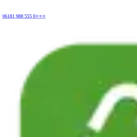
06181 988 555 0
⭐⭐⭐