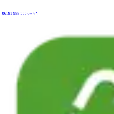
06181 988 555 0
⭐⭐⭐