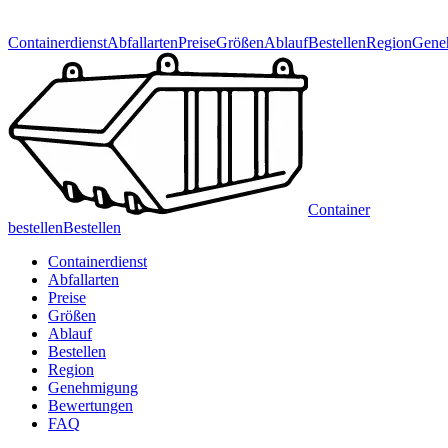
Containerdienst
Abfallarten
Preise
Größen
Ablauf
Bestellen
Region
Gene
Container
bestellen
Bestellen
Containerdienst
Abfallarten
Preise
Größen
Ablauf
Bestellen
Region
Genehmigung
Bewertungen
FAQ