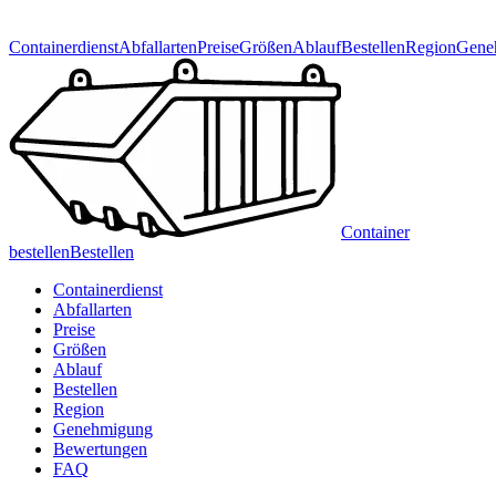
Containerdienst
Abfallarten
Preise
Größen
Ablauf
Bestellen
Region
Gene
Container
bestellen
Bestellen
Containerdienst
Abfallarten
Preise
Größen
Ablauf
Bestellen
Region
Genehmigung
Bewertungen
FAQ