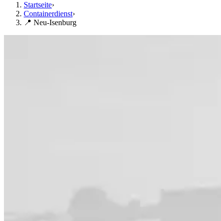
Startseite
›
Containerdienst
›
📍 Neu-Isenburg