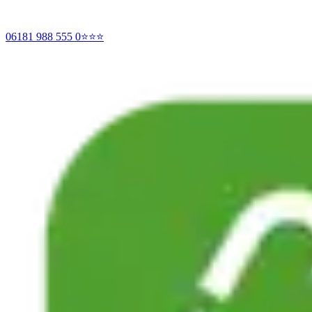
06181 988 555 0
⭐⭐⭐