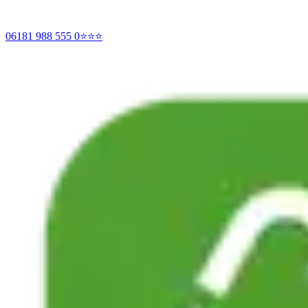
06181 988 555 0
⭐⭐⭐