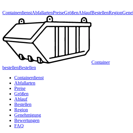
Containerdienst
Abfallarten
Preise
Größen
Ablauf
Bestellen
Region
Gene
Container
bestellen
Bestellen
Containerdienst
Abfallarten
Preise
Größen
Ablauf
Bestellen
Region
Genehmigung
Bewertungen
FAQ