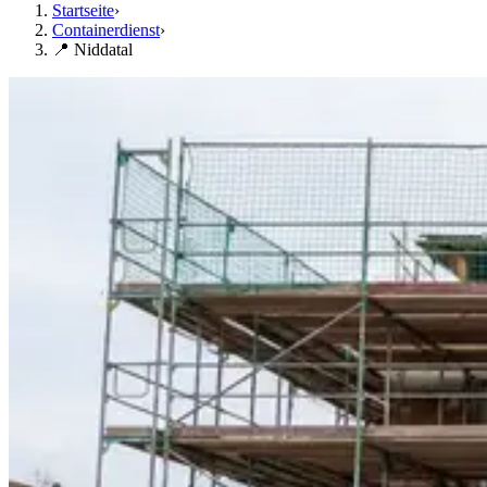
Startseite
›
Containerdienst
›
📍 Niddatal