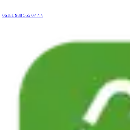
06181 988 555 0
⭐⭐⭐