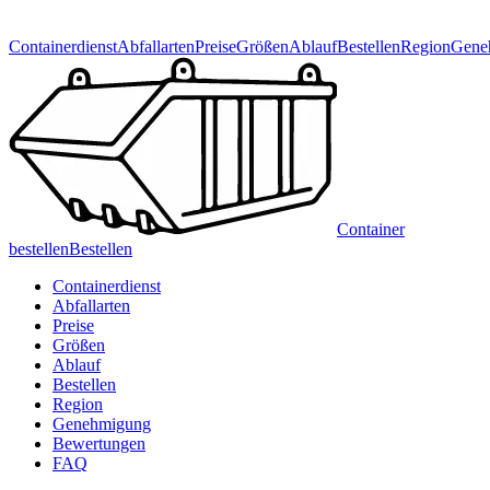
Containerdienst
Abfallarten
Preise
Größen
Ablauf
Bestellen
Region
Gene
Container
bestellen
Bestellen
Containerdienst
Abfallarten
Preise
Größen
Ablauf
Bestellen
Region
Genehmigung
Bewertungen
FAQ