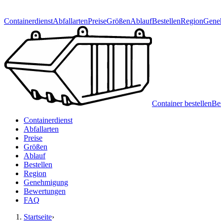
Containerdienst
Abfallarten
Preise
Größen
Ablauf
Bestellen
Region
Gene
Container bestellen
Be
Containerdienst
Abfallarten
Preise
Größen
Ablauf
Bestellen
Region
Genehmigung
Bewertungen
FAQ
Startseite
›