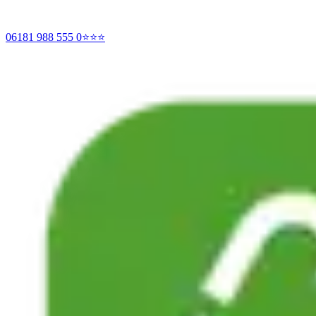
06181 988 555 0
⭐⭐⭐