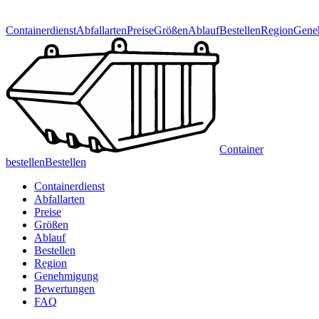
Containerdienst
Abfallarten
Preise
Größen
Ablauf
Bestellen
Region
Gene
Container
bestellen
Bestellen
Containerdienst
Abfallarten
Preise
Größen
Ablauf
Bestellen
Region
Genehmigung
Bewertungen
FAQ