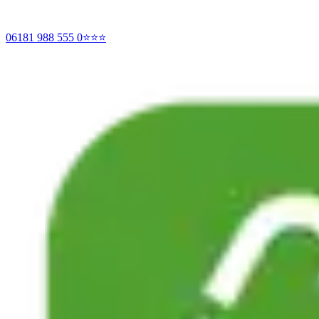
06181 988 555 0
⭐⭐⭐