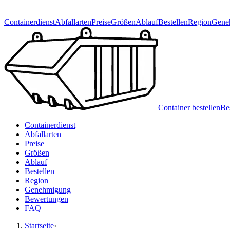
Containerdienst
Abfallarten
Preise
Größen
Ablauf
Bestellen
Region
Gene
Container bestellen
Be
Containerdienst
Abfallarten
Preise
Größen
Ablauf
Bestellen
Region
Genehmigung
Bewertungen
FAQ
Startseite
›