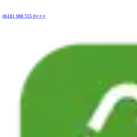
06181 988 555 0
⭐⭐⭐