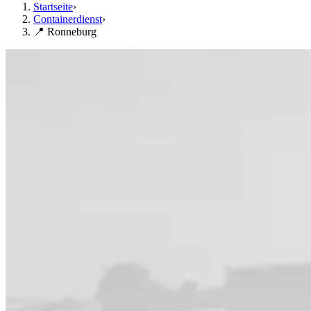
Startseite
›
Containerdienst
›
📍 Ronneburg