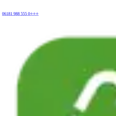
06181 988 555 0
⭐⭐⭐