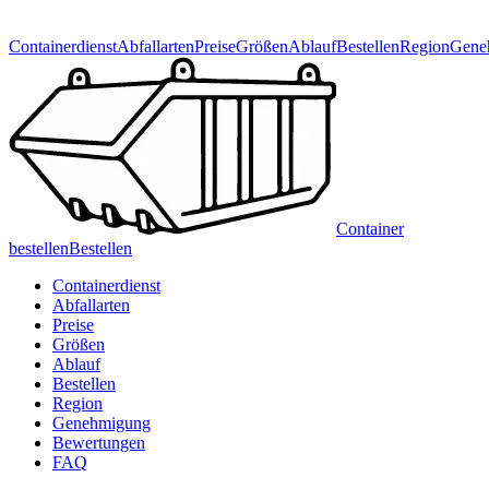
Containerdienst
Abfallarten
Preise
Größen
Ablauf
Bestellen
Region
Gene
Container
bestellen
Bestellen
Containerdienst
Abfallarten
Preise
Größen
Ablauf
Bestellen
Region
Genehmigung
Bewertungen
FAQ