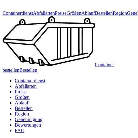
Containerdienst
Abfallarten
Preise
Größen
Ablauf
Bestellen
Region
Gene
Container
bestellen
Bestellen
Containerdienst
Abfallarten
Preise
Größen
Ablauf
Bestellen
Region
Genehmigung
Bewertungen
FAQ