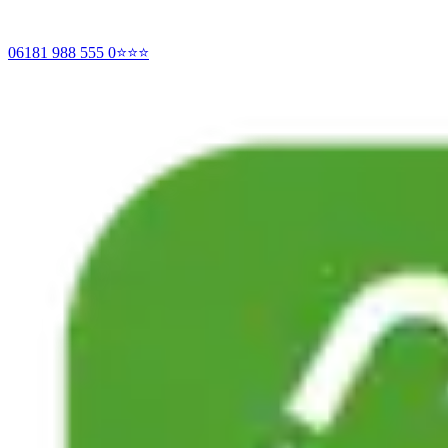
06181 988 555 0
⭐⭐⭐