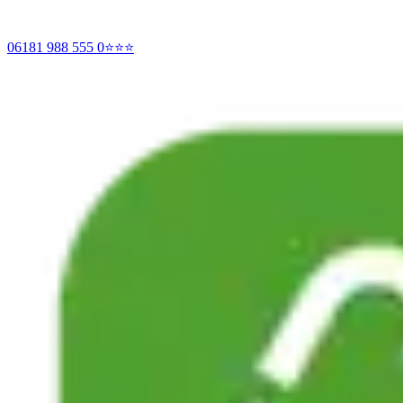
06181 988 555 0
⭐⭐⭐