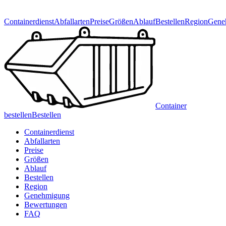
Containerdienst
Abfallarten
Preise
Größen
Ablauf
Bestellen
Region
Gene
Container
bestellen
Bestellen
Containerdienst
Abfallarten
Preise
Größen
Ablauf
Bestellen
Region
Genehmigung
Bewertungen
FAQ