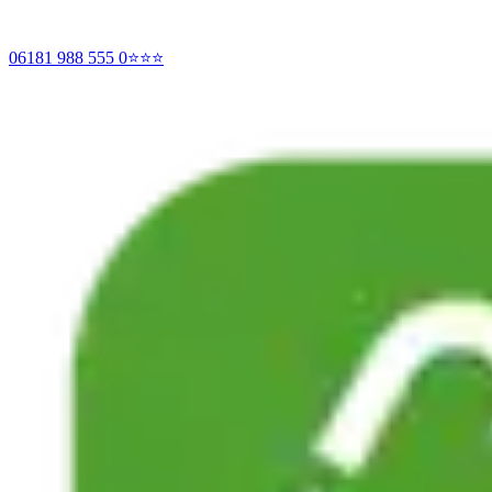
06181 988 555 0
⭐⭐⭐