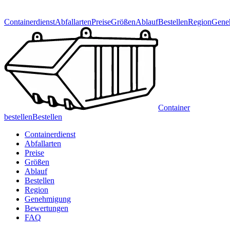
Containerdienst
Abfallarten
Preise
Größen
Ablauf
Bestellen
Region
Gene
Container
bestellen
Bestellen
Containerdienst
Abfallarten
Preise
Größen
Ablauf
Bestellen
Region
Genehmigung
Bewertungen
FAQ