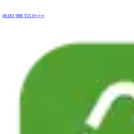
06181 988 555 0
⭐⭐⭐