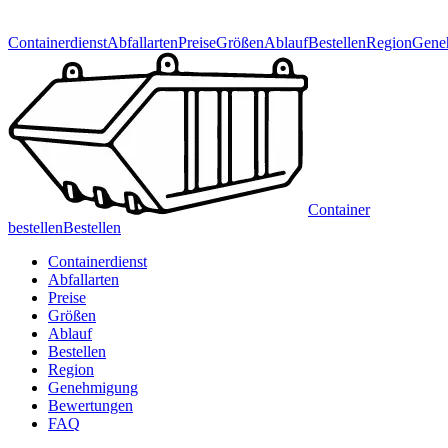
Containerdienst
Abfallarten
Preise
Größen
Ablauf
Bestellen
Region
Gene
Container
bestellen
Bestellen
Containerdienst
Abfallarten
Preise
Größen
Ablauf
Bestellen
Region
Genehmigung
Bewertungen
FAQ