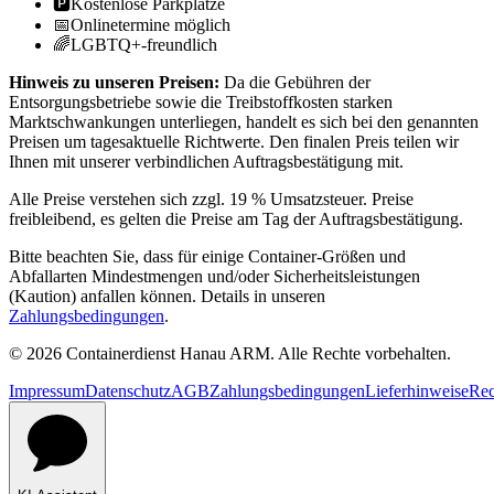
🅿️
Kostenlose Parkplätze
📅
Onlinetermine möglich
🌈
LGBTQ+-freundlich
Hinweis zu unseren Preisen:
Da die Gebühren der
Entsorgungsbetriebe sowie die Treibstoffkosten starken
Marktschwankungen unterliegen, handelt es sich bei den genannten
Preisen um tagesaktuelle Richtwerte. Den finalen Preis teilen wir
Ihnen mit unserer verbindlichen Auftragsbestätigung mit.
Alle Preise verstehen sich zzgl. 19 % Umsatzsteuer. Preise
freibleibend, es gelten die Preise am Tag der Auftragsbestätigung.
Bitte beachten Sie, dass für einige Container-Größen und
Abfallarten Mindestmengen und/oder Sicherheitsleistungen
(Kaution) anfallen können. Details in unseren
Zahlungsbedingungen
.
© 2026 Containerdienst Hanau ARM. Alle Rechte vorbehalten.
Impressum
Datenschutz
AGB
Zahlungsbedingungen
Lieferhinweise
Rec