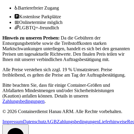
♿
Barrierefreier Zugang
🅿️
Kostenlose Parkplätze
📅
Onlinetermine möglich
🌈
LGBTQ+-freundlich
Hinweis zu unseren Preisen:
Da die Gebühren der
Entsorgungsbetriebe sowie die Treibstoffkosten starken
Marktschwankungen unterliegen, handelt es sich bei den genannten
Preisen um tagesaktuelle Richtwerte. Den finalen Preis teilen wir
Ihnen mit unserer verbindlichen Auftragsbestätigung mit.
Alle Preise verstehen sich zzgl. 19 % Umsatzsteuer. Preise
freibleibend, es gelten die Preise am Tag der Auftragsbestätigung.
Bitte beachten Sie, dass für einige Container-Größen und
Abfallarten Mindestmengen und/oder Sicherheitsleistungen
(Kaution) anfallen können. Details in unseren
Zahlungsbedingungen
.
© 2026 Containerdienst Hanau ARM. Alle Rechte vorbehalten.
Impressum
Datenschutz
AGB
Zahlungsbedingungen
Lieferhinweise
Rec