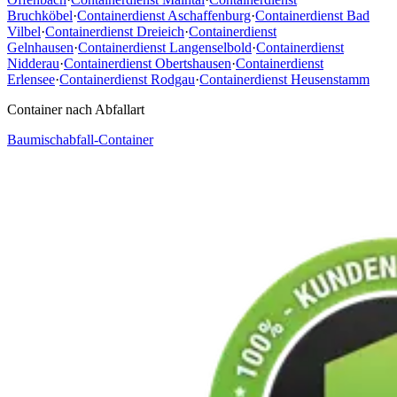
Bruchköbel
·
Containerdienst Aschaffenburg
·
Containerdienst Bad
Vilbel
·
Containerdienst Dreieich
·
Containerdienst
Gelnhausen
·
Containerdienst Langenselbold
·
Containerdienst
Nidderau
·
Containerdienst Obertshausen
·
Containerdienst
Erlensee
·
Containerdienst Rodgau
·
Containerdienst Heusenstamm
Container nach Abfallart
Baumischabfall-Container